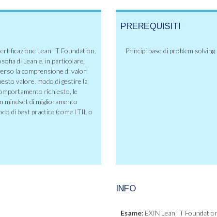
PREREQUISITI
ertificazione Lean IT Foundation,
Principi base di problem solving
losofia di Lean e, in particolare,
verso la comprensione di valori
questo valore, modo di gestire la
 comportamento richiesto, le
un mindset di miglioramento
do di best practice (come ITIL o
INFO
Esame:
EXIN Lean IT Foundation