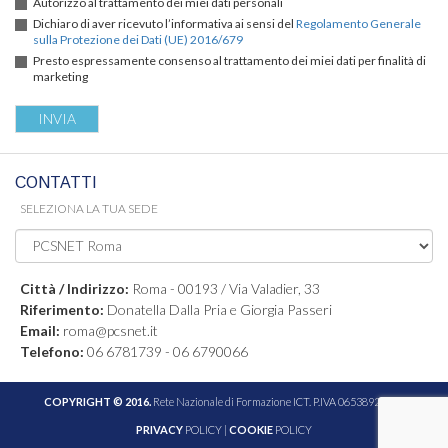
Autorizzo al trattamento dei miei dati personali
Dichiaro di aver ricevuto l’informativa ai sensi del
Regolamento Generale
sulla Protezione dei Dati (UE) 2016/679
Presto espressamente consenso al trattamento dei miei dati per finalità di
marketing
CONTATTI
SELEZIONA LA TUA SEDE
Città / Indirizzo:
Roma - 00193 / Via Valadier, 33
Riferimento:
Donatella Dalla Pria e Giorgia Passeri
Email:
roma@pcsnet.it
Telefono:
06 6781739 - 06 6790066
COPYRIGHT © 2016.
Rete Nazionale di Formazione ICT. P.IVA 06538921005
PRIVACY
POLICY |
COOKIE
POLICY