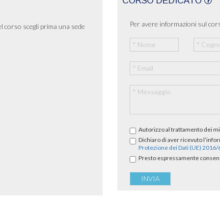
CORSO DEDICATO
Per avere informazioni sul cors
el corso scegli prima una sede
Autorizzo al trattamento dei mi
Dichiaro di aver ricevuto l’info
Protezione dei Dati (UE) 2016
Presto espressamente consenso 