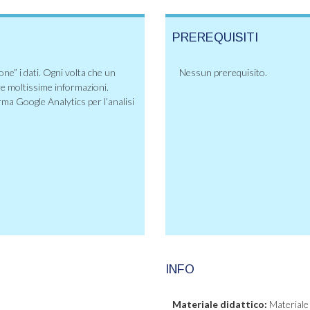
PREREQUISITI
ne” i dati. Ogni volta che un
Nessun prerequisito.
ere moltissime informazioni.
rma Google Analytics per l’analisi
INFO
Materiale didattico:
Materiale 