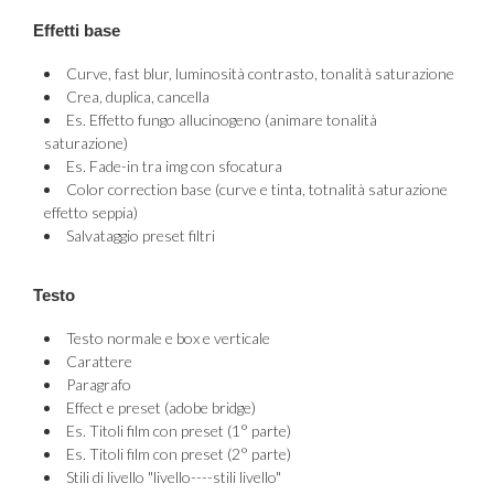
Effetti base
Curve, fast blur, luminosità contrasto, tonalità saturazione
Crea, duplica, cancella
Es. Effetto fungo allucinogeno (animare tonalità
saturazione)
Es. Fade-in tra img con sfocatura
Color correction base (curve e tinta, totnalità saturazione
effetto seppia)
Salvataggio preset filtri
Testo
Testo normale e box e verticale
Carattere
Paragrafo
Effect e preset (adobe bridge)
Es. Titoli film con preset (1° parte)
Es. Titoli film con preset (2° parte)
Stili di livello "livello----stili livello"