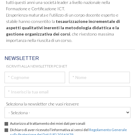
tutti questi anni una società leader a livello nazionale nella
Formazione e Certificazione ICT.
L'esperienza maturata e l'utilizzo di un corpo docente esperto e
stabile hanno consentito la
tesaurizzazione incrementale di
aspetti qualitativi inerenti la metodologia didattica e la
gestione organizzativa dei corsi
, che rivestono massima
importanza nella riuscita di un corso.
NEWSLETTER
ISCRIVITI ALLA NEWSLETTER PCSNET
Seleziona la newsletter che vuoi ricevere
Autorizzo al trattamento dei miei dati personali
Dichiaro di aver ricevuto l’informativa ai sensi del
Regolamento Generale
sulla Protezione dei Dati (UE) 2016/679