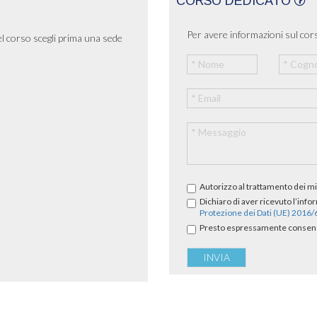
CORSO DEDICATO
Per avere informazioni sul cors
el corso scegli prima una sede
Autorizzo al trattamento dei mi
Dichiaro di aver ricevuto l’info
Protezione dei Dati (UE) 2016
Presto espressamente consenso 