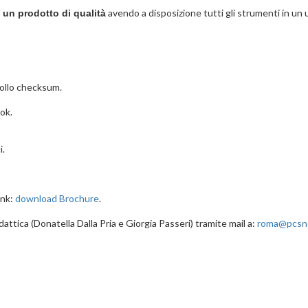
avendo a disposizione tutti gli strumenti in un 
 un prodotto di qualità
rollo checksum.
ook.
i.
ink:
download Brochure
.
dattica (Donatella Dalla Pria e Giorgia Passeri) tramite mail a:
roma@pcsne