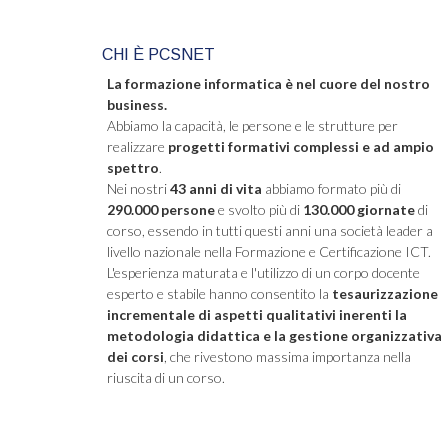
CHI È PCSNET
La formazione informatica è nel cuore del nostro
business.
Abbiamo la capacità, le persone e le strutture per
realizzare
progetti formativi complessi e ad ampio
spettro
.
Nei nostri
43 anni di vita
abbiamo formato più di
290.000 persone
e svolto più di
130.000 giornate
di
corso, essendo in tutti questi anni una società leader a
livello nazionale nella Formazione e Certificazione ICT.
L'esperienza maturata e l'utilizzo di un corpo docente
esperto e stabile hanno consentito la
tesaurizzazione
incrementale di aspetti qualitativi inerenti la
metodologia didattica e la gestione organizzativa
dei corsi
, che rivestono massima importanza nella
riuscita di un corso.