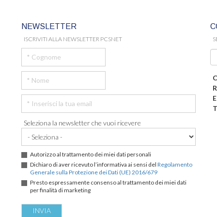
NEWSLETTER
C
ISCRIVITI ALLA NEWSLETTER PCSNET
S
C
R
E
T
Seleziona la newsletter che vuoi ricevere
Autorizzo al trattamento dei miei dati personali
Dichiaro di aver ricevuto l’informativa ai sensi del
Regolamento
Generale sulla Protezione dei Dati (UE) 2016/679
Presto espressamente consenso al trattamento dei miei dati
per finalità di marketing