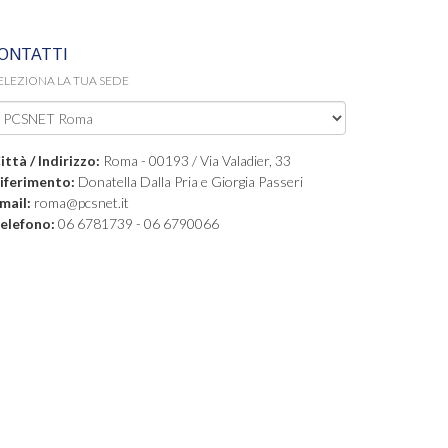
ONTATTI
ELEZIONA LA TUA SEDE
ittà / Indirizzo:
Roma - 00193 / Via Valadier, 33
iferimento:
Donatella Dalla Pria e Giorgia Passeri
mail:
roma@pcsnet.it
elefono:
06 6781739 - 06 6790066