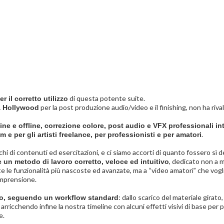
di questa potente suite.
r il corretto utilizzo
per la post produzione audio/video e il finishing, non ha riva
a Hollywood
ne e offline, correzione colore, post audio e VFX professionali in
.
m e per gli artisti freelance, per professionisti e per amatori
hi di contenuti ed esercitazioni, e ci siamo accorti di quanto fossero sì d
, dedicato non a 
 un metodo di lavoro corretto, veloce ed intuitivo
le funzionalità più nascoste ed avanzate, ma a “video amatori” che vogli
omprensione.
: dallo scarico del materiale girato
eo, seguendo un workflow standard
arricchendo infine la nostra timeline con alcuni effetti visivi di base per 
e.