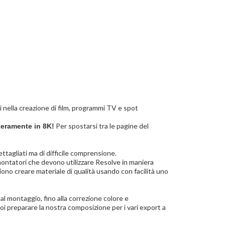
li nella creazione di film, programmi TV e spot
Per spostarsi tra le pagine del
teramente in 8K!
ettagliati ma di difficile comprensione.
montatori che devono utilizzare Resolve in maniera
ono creare materiale di qualità usando con facilità uno
, al montaggio, fino alla correzione colore e
poi preparare la nostra composizione per i vari export a