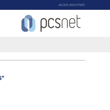
ACCEDI
|
REGISTRATI
6”