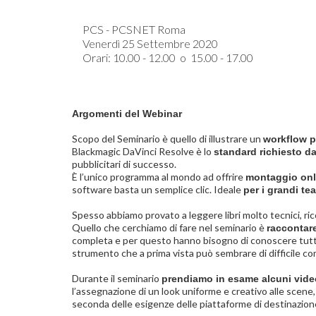
PCS - PCSNET Roma
Venerdì 25 Settembre 2020
Orari: 10.00 - 12.00 o 15.00 - 17.00
Argomenti del Webinar
Scopo del Seminario è quello di illustrare un
workflow pe
Blackmagic DaVinci Resolve è lo
standard richiesto d
pubblicitari di successo.
È l’unico programma al mondo ad offrire
montaggio onli
software basta un semplice clic. Ideale
per i grandi tea
Spesso abbiamo provato a leggere libri molto tecnici, ricc
Quello che cerchiamo di fare nel seminario è
raccontare
completa e per questo hanno bisogno di conoscere tutte 
strumento che a prima vista può sembrare di difficile c
Durante il seminario
prendiamo in esame alcuni vid
l’assegnazione di un look uniforme e creativo alle scene, 
seconda delle esigenze delle piattaforme di destinazion