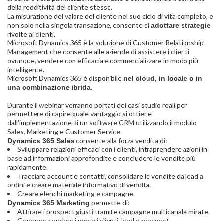
della redditività del cliente stesso.
La misurazione del valore del cliente nel suo ciclo di vita completo, e
non solo nella singola transazione, consente di
adottare strategie
rivolte ai clienti.
Microsoft Dynamics 365 è la soluzione di Customer Relationship
Management che consente alle aziende di assistere i clienti
ovunque, vendere con efficacia e commercializzare in modo più
intelligente.
Microsoft Dynamics 365 è disponibile
nel cloud, in locale o in
.
una combinazione ibrida
Durante il webinar verranno portati dei casi studio reali per
permettere di capire quale vantaggio si ottiene
dall'implementazione di un software CRM utilizzando il modulo
Sales, Marketing e Customer Service.
consente alla forza vendita di:
Dynamics 365 Sales
Sviluppare relazioni efficaci con i clienti, intraprendere azioni in
base ad informazioni approfondite e concludere le vendite più
rapidamente.
Tracciare account e contatti, consolidare le vendite da lead a
ordini e creare materiale informativo di vendita.
Creare elenchi marketing e campagne.
permette di:
Dynamics 365 Marketing
Attirare i prospect giusti tramite campagne multicanale mirate.
Generare sondaggi verso i clienti, lead e prospect.