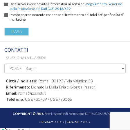
Dichiaro di aver ricevuto l’informativa ai sensi del
Regolamento Generale
sulla Protezione dei Dati (UE) 2016/679
Presto espressamente consenso al trattamento dei miei dati per finalità di
marketing
CONTATTI
SELEZIONA LA TUA SEDE
Città / Indirizzo:
Roma - 00193 / Via Valadier, 33
Riferimento:
Donatella Dalla Pria e Giorgia Passeri
Email:
roma@pcsnet.it
Telefono:
06 6781739 - 06 6790066
COPYRIGHT © 2016.
Rete Nazionale di Formazione ICT. P.IVA 06538921005
PRIVACY
POLICY |
COOKIE
POLICY