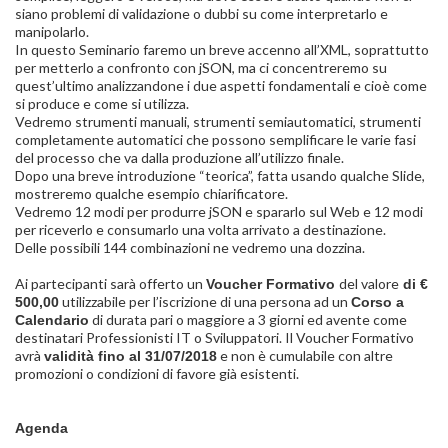
siano problemi di validazione o dubbi su come interpretarlo e
manipolarlo.
In questo Seminario faremo un breve accenno all’XML, soprattutto
per metterlo a confronto con jSON, ma ci concentreremo su
quest’ultimo analizzandone i due aspetti fondamentali e cioè come
si produce e come si utilizza.
Vedremo strumenti manuali, strumenti semiautomatici, strumenti
completamente automatici che possono semplificare le varie fasi
del processo che va dalla produzione all’utilizzo finale.
Dopo una breve introduzione “teorica”, fatta usando qualche Slide,
mostreremo qualche esempio chiarificatore.
Vedremo 12 modi per produrre jSON e spararlo sul Web e 12 modi
per riceverlo e consumarlo una volta arrivato a destinazione.
Delle possibili 144 combinazioni ne vedremo una dozzina.
Ai partecipanti sarà offerto un
del valore
Voucher Formativo
di €
utilizzabile per l’iscrizione di una persona ad un
500,00
Corso a
di durata pari o maggiore a 3 giorni ed avente come
Calendario
destinatari Professionisti IT o Sviluppatori. Il Voucher Formativo
avrà
e non è cumulabile con altre
validità fino al 31/07/2018
promozioni o condizioni di favore già esistenti.
Agenda