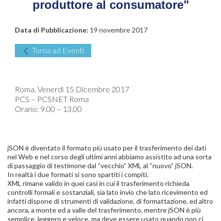
produttore al consumatore"
Data di Pubblicazione:
19 novembre 2017
Torna ad Eventi
Roma, Venerdì 15 Dicembre 2017
PCS – PCSNET Roma
Orario: 9.00 – 13.00
jSON è diventato il formato più usato per il trasferimento dei dati
nel Web e nel corso degli ultimi anni abbiamo assistito ad una sorta
di passaggio di testimone dal “vecchio” XML al “nuovo” jSON.
In realtà i due formati si sono spartiti i compiti.
XML rimane valido in quei casi in cui il trasferimento richieda
controlli formali e sostanziali, sia lato invio che lato ricevimento ed
infatti dispone di strumenti di validazione, di formattazione, ed altro
ancora, a monte ed a valle del trasferimento, mentre jSON è più
semplice, leggero e veloce, ma deve essere usato quando non ci