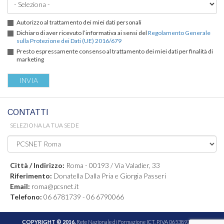
Autorizzo al trattamento dei miei dati personali
Dichiaro di aver ricevuto l’informativa ai sensi del
Regolamento Generale
sulla Protezione dei Dati (UE) 2016/679
Presto espressamente consenso al trattamento dei miei dati per finalità di
marketing
CONTATTI
SELEZIONA LA TUA SEDE
Città / Indirizzo:
Roma - 00193 / Via Valadier, 33
Riferimento:
Donatella Dalla Pria e Giorgia Passeri
Email:
roma@pcsnet.it
Telefono:
06 6781739 - 06 6790066
COPYRIGHT © 2016.
Rete Nazionale di Formazione ICT. P.IVA 06538921005