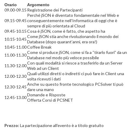
Orario
Argomento
09.00-09.15
Registrazione dei Partecipanti
Perché jSON è diventato fondamentale nel Web e
09.15-09.45
conseguentemente nell’Informatica di oggi che è
sempre di più orientata al Cloud
09.45-10.15
Cosa è jSON, come è fatto, che aspetto ha
Come jSON stia anche rivoluzionando il mondo dei
10.15-10.45
Database (dopo quarant’anni, era ora!)
10.45-11.00
Coffee Break
Come si produce jSON, come si fa a “tirarlo fuori” da un
11.00-11.30
Database nel modo più veloce possibile
Con quali modalità si riesce a trasferirlo da un Server
11.30-12.00
Web ad un Client
Quali utilizzi diretti o indiretti ci può fare in Client una
12.00-12.30
volta ricevuti i dati
Anche su questo fronte tecnologico PCSolver ti può
12.30-12.45
dare una mano
Domande e Risposte
12.45-13.00
Offerta Corsi di PCSNET
Prezzo:
La partecipazione all'evento è a titolo gratuito