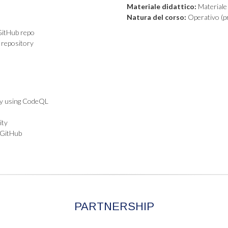
Materiale didattico:
Materiale 
Natura del corso:
Operativo (pr
GitHub repo
 repository
 by using CodeQL
ity
n GitHub
PARTNERSHIP