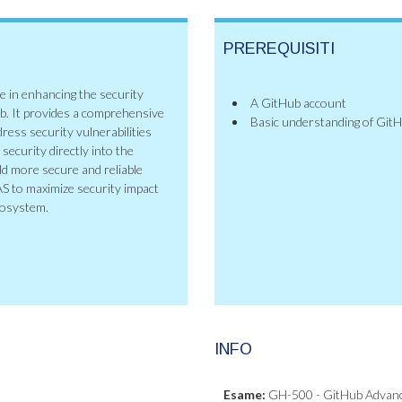
PREREQUISITI
e in enhancing the security
A GitHub account
b. It provides a comprehensive
Basic understanding of Git
dress security vulnerabilities
security directly into the
d more secure and reliable
AS to maximize security impact
cosystem.
INFO
Esame:
GH-500 - GitHub Advanc