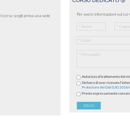
CORSO DEDICATO
Per avere informazioni sul cors
el corso scegli prima una sede
Autorizzo al trattamento dei mi
Dichiaro di aver ricevuto l’info
Protezione dei Dati (UE) 2016
Presto espressamente consenso 