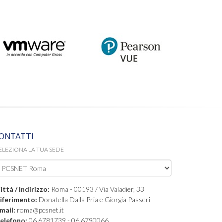
ONTATTI
ELEZIONA LA TUA SEDE
ittà / Indirizzo:
Roma - 00193 / Via Valadier, 33
iferimento:
Donatella Dalla Pria e Giorgia Passeri
mail:
roma@pcsnet.it
elefono:
06 6781739 - 06 6790066