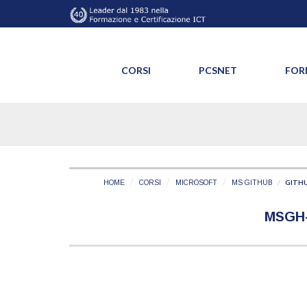
CORSI
PCSNET
FOR
GITH
HOME
CORSI
MICROSOFT
MS GITHUB
MSGH-