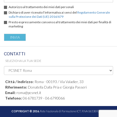
Autorizzo al trattamento dei miei dati personali
Dichiaro di aver ricevuto l’informativa ai sensi del
Regolamento Generale
sulla Protezione dei Dati (UE) 2016/679
Presto espressamente consenso al trattamento dei miei dati per finalità di
marketing
CONTATTI
SELEZIONA LA TUA SEDE
Città / Indirizzo:
Roma - 00193 / Via Valadier, 33
Riferimento:
Donatella Dalla Pria e Giorgia Passeri
Email:
roma@pcsnet.it
Telefono:
06 6781739 - 06 6790066
COPYRIGHT © 2016.
Rete Nazionale di Formazione ICT. P.IVA 06538921005