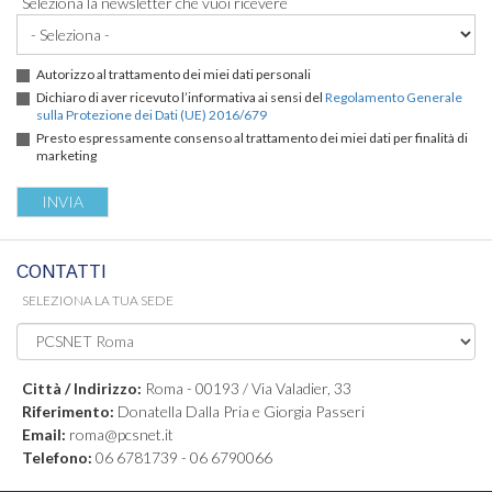
Seleziona la newsletter che vuoi ricevere
Autorizzo al trattamento dei miei dati personali
Dichiaro di aver ricevuto l’informativa ai sensi del
Regolamento Generale
sulla Protezione dei Dati (UE) 2016/679
Presto espressamente consenso al trattamento dei miei dati per finalità di
marketing
CONTATTI
SELEZIONA LA TUA SEDE
Città / Indirizzo:
Roma - 00193 / Via Valadier, 33
Riferimento:
Donatella Dalla Pria e Giorgia Passeri
Email:
roma@pcsnet.it
Telefono:
06 6781739 - 06 6790066