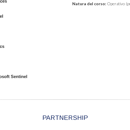
aces
Natura del corso:
Operativo (pr
el
ics
osoft Sentinel
PARTNERSHIP