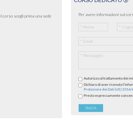
CORSO DEDICATO
Per avere informazioni sul cors
el corso scegli prima una sede
Autorizzo al trattamento dei mi
Dichiaro di aver ricevuto l’info
Protezione dei Dati (UE) 2016
Presto espressamente consenso 