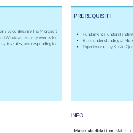
PREREQUISITI
ions by configuring the Microsoft
Fundamental understanding 
 and Windows security events to
Basic understanding of Micr
nalytics rules, and responding to
Experience using Kusto Que
INFO
Materiale didattico:
Materiale 