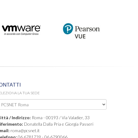
ONTATTI
ELEZIONA LA TUA SEDE
ittà / Indirizzo:
Roma - 00193 / Via Valadier, 33
iferimento:
Donatella Dalla Pria e Giorgia Passeri
mail:
roma@pcsnet.it
elefono:
06 6781739 - 06 6790066