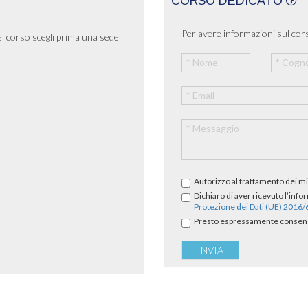
CORSO DEDICATO
Per avere informazioni sul cors
el corso scegli prima una sede
Autorizzo al trattamento dei mi
Dichiaro di aver ricevuto l’info
Protezione dei Dati (UE) 2016
Presto espressamente consenso 