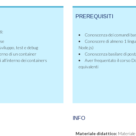
PREREQUISITI
i:
Conoscenza dei comandi base
ose
Conoscere di almeno 1 lingu
sviluppo, test e debug
Node.js)
erno di un container
Conoscenza basilare di pos
 all’interno dei containers
Aver frequentato il corso D
equivalenti
INFO
Materiale didattico:
Materiale 