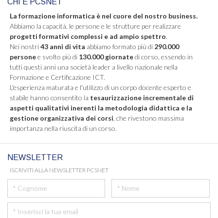
CHI È PCSNET
La formazione informatica è nel cuore del nostro business.
Abbiamo la capacità, le persone e le strutture per realizzare
progetti formativi complessi e ad ampio spettro
.
Nei nostri
43 anni di vita
abbiamo formato più di
290.000
persone
e svolto più di
130.000 giornate
di corso, essendo in
tutti questi anni una società leader a livello nazionale nella
Formazione e Certificazione ICT.
L'esperienza maturata e l'utilizzo di un corpo docente esperto e
stabile hanno consentito la
tesaurizzazione incrementale di
aspetti qualitativi inerenti la metodologia didattica e la
gestione organizzativa dei corsi
, che rivestono massima
importanza nella riuscita di un corso.
NEWSLETTER
ISCRIVITI ALLA NEWSLETTER PCSNET