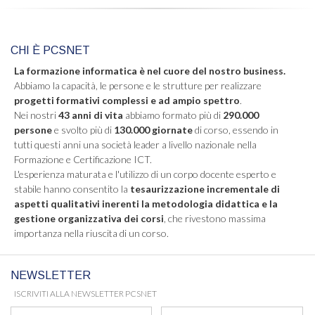
CHI È PCSNET
La formazione informatica è nel cuore del nostro business.
Abbiamo la capacità, le persone e le strutture per realizzare
progetti formativi complessi e ad ampio spettro
.
Nei nostri
43 anni di vita
abbiamo formato più di
290.000
persone
e svolto più di
130.000 giornate
di corso, essendo in
tutti questi anni una società leader a livello nazionale nella
Formazione e Certificazione ICT.
L'esperienza maturata e l'utilizzo di un corpo docente esperto e
stabile hanno consentito la
tesaurizzazione incrementale di
aspetti qualitativi inerenti la metodologia didattica e la
gestione organizzativa dei corsi
, che rivestono massima
importanza nella riuscita di un corso.
NEWSLETTER
ISCRIVITI ALLA NEWSLETTER PCSNET