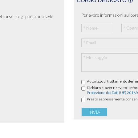
CORSO DEDICATO
Per avere informazioni sul cors
el corso scegli prima una sede
Autorizzo al trattamento dei mi
Dichiaro di aver ricevuto l’info
Protezione dei Dati (UE) 2016
Presto espressamente consenso 