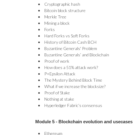
Cryptographic hash
Bitcoin block structure
Merkle Tree
Mining a block
Forks
Hard Forks vs Soft Forks
History of Bitcoin Cash BCH
Byzantine Generals' Problem
Byzantine Generals’ and Blockchain
Proof of work
How does a 51% attack work?
P+Epsilon Attack
The Mystery Behind Block Time
What if we increase the blocksize?
Proof of Stake
Nothing at stake
Hyperledger Fabric’s consensus
Module 5 -
Blockchain evolution and usecases
Ethereum