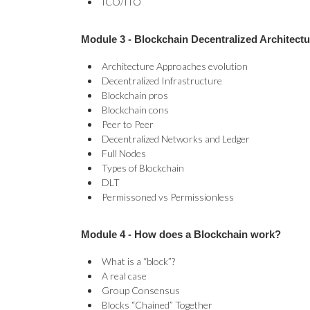
ICO/ITO
Module 3 -
Blockchain Decentralized Architectu
Architecture Approaches evolution
Decentralized Infrastructure
Blockchain pros
Blockchain cons
Peer to Peer
Decentralized Networks and Ledger
Full Nodes
Types of Blockchain
DLT
Permissoned vs Permissionless
Module 4 -
How does a Blockchain work?
What is a “block”?
A real case
Group Consensus
Blocks “Chained” Together