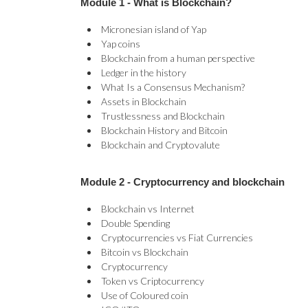
Module 1 -
What is Blockchain?
Micronesian island of Yap
Yap coins
Blockchain from a human perspective
Ledger in the history
What Is a Consensus Mechanism?
Assets in Blockchain
Trustlessness and Blockchain
Blockchain History and Bitcoin
Blockchain and Cryptovalute
Module 2 -
Cryptocurrency and blockchain
Blockchain vs Internet
Double Spending
Cryptocurrencies vs Fiat Currencies
Bitcoin vs Blockchain
Cryptocurrency
Token vs Criptocurrency
Use of Coloured coin