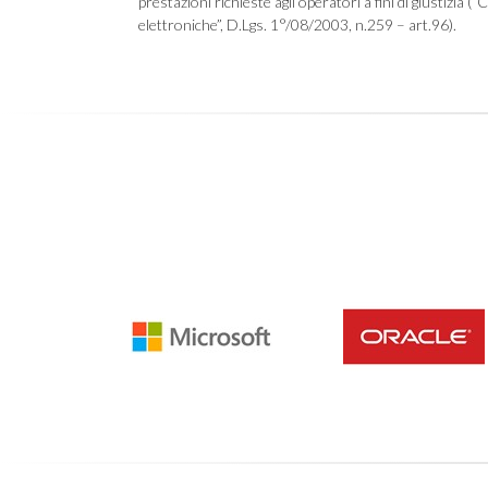
prestazioni richieste agli operatori a fini di giustizia (
elettroniche”, D.Lgs. 1°/08/2003, n.259 – art.96).