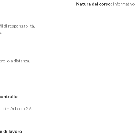
Natura del corso:
Informativo
li di responsabilità.
o.
ntrollo a distanza.
controllo
dati – Articolo 29.
e di lavoro