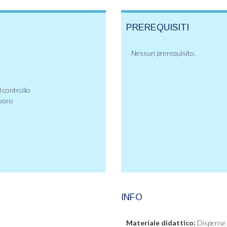
PREREQUISITI
Nessun prerequisito.
l controllo
avoro
INFO
Materiale didattico:
Dispense