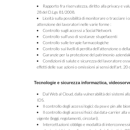
Rapporto fra riservatezza, diritto alla privacy e valu
28 del D.Lgs 81/2008.
Liceità sulla possibilità di monitorare o tracciare i c
attenzione dei lavoratori nelle varie forme :
Controllo sugli accessi a Social Network
Controllo sull'uso di sostanze stupefacenti
Controllo sulle terapie farmacologiche
Controllo sui livelli di perdita dell'attenzione o del
Garanzie per la protezione del patrimonio aziendale 
Condizioni di salute e sicurezza del lavoratore oss
effetti delle sue azioni o omissioni ai sensi dell'art. 2
Tecnologie e sicurezza informaztica, videosorve
Dal Web al Cloud, dalla vulnerabilità dei sistemi alla
IDS.
Il controllo degli accessi logici: da psw e pin alle bio
Il controllo degli accessi fisici: dai data-carrier al
vigente (leggi, regolamenti, circolari).
Intercettazioni: obbligo e modalità di interconnessi