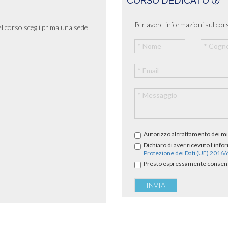
CORSO DEDICATO
Per avere informazioni sul cors
el corso scegli prima una sede
Autorizzo al trattamento dei mi
Dichiaro di aver ricevuto l’info
Protezione dei Dati (UE) 2016
Presto espressamente consenso 