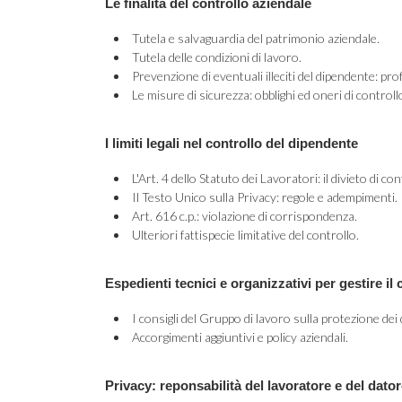
Le finalità del controllo aziendale
Tutela e salvaguardia del patrimonio aziendale.
Tutela delle condizioni di lavoro.
Prevenzione di eventuali illeciti del dipendente: profi
Le misure di sicurezza: obblighi ed oneri di controll
I limiti legali nel controllo del dipendente
L'Art. 4 dello Statuto dei Lavoratori: il divieto di co
Il Testo Unico sulla Privacy: regole e adempimenti.
Art. 616 c.p.: violazione di corrispondenza.
Ulteriori fattispecie limitative del controllo.
Espedienti tecnici e organizzativi per gestire il 
I consigli del Gruppo di lavoro sulla protezione dei 
Accorgimenti aggiuntivi e policy aziendali.
Privacy: reponsabilità del lavoratore e del dator