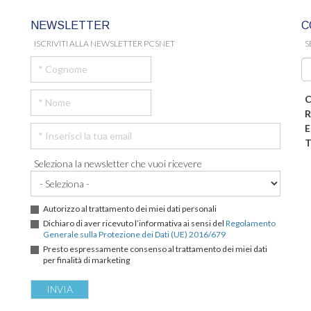
NEWSLETTER
C
ISCRIVITI ALLA NEWSLETTER PCSNET
S
C
R
E
T
Seleziona la newsletter che vuoi ricevere
Autorizzo al trattamento dei miei dati personali
Dichiaro di aver ricevuto l’informativa ai sensi del
Regolamento
Generale sulla Protezione dei Dati (UE) 2016/679
Presto espressamente consenso al trattamento dei miei dati
per finalità di marketing