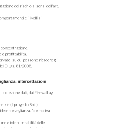
tazione del rischio ai sensi dell'art.
omportamenti e i livelli si
la concentrazione.
e profittabilità.
ervato, su cui possono ricadere gli
0 del D.Lgs. 81/2008.
glianza, intercettazioni
 protezione dati, dai Firewall agli
metrie (il progetto Spid).
la video-sorveglianza. Normativa
one e interoperabilità delle