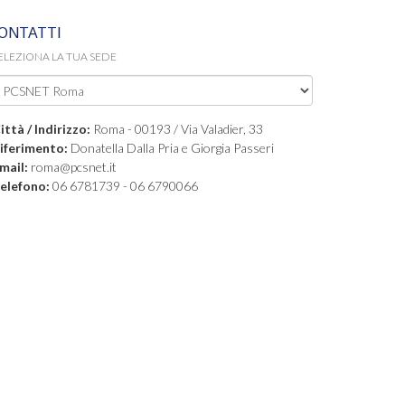
ONTATTI
ELEZIONA LA TUA SEDE
ittà / Indirizzo:
Roma - 00193 / Via Valadier, 33
iferimento:
Donatella Dalla Pria e Giorgia Passeri
mail:
roma@pcsnet.it
elefono:
06 6781739 - 06 6790066