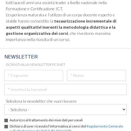
tutti questi anni una società leader a livello nazionale nella
Formazione e Certificazione ICT.
L'esperienza maturata e l'utilizzo di un corpo docente esperto e
stabile hanno consentito la
tesaurizzazione incrementale di
aspetti qualitativi inerenti la metodologia didattica e la
gestione organizzativa dei corsi
, che rivestono massima
importanza nella riuscita di un corso.
NEWSLETTER
ISCRIVITI ALLA NEWSLETTER PCSNET
Seleziona la newsletter che vuoi ricevere
Autorizzo al trattamento dei miei dati personali
Dichiaro di aver ricevuto l’informativa ai sensi del
Regolamento Generale
sulla Protezione dei Dati (UE) 2016/679