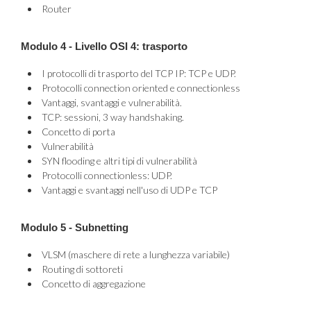
Router
Modulo 4 - Livello OSI 4: trasporto
I protocolli di trasporto del TCP IP: TCP e UDP.
Protocolli connection oriented e connectionless
Vantaggi, svantaggi e vulnerabilità.
TCP: sessioni, 3 way handshaking.
Concetto di porta
Vulnerabilità
SYN flooding e altri tipi di vulnerabilità
Protocolli connectionless: UDP.
Vantaggi e svantaggi nell'uso di UDP e TCP
Modulo 5 - Subnetting
VLSM (maschere di rete a lunghezza variabile)
Routing di sottoreti
Concetto di aggregazione