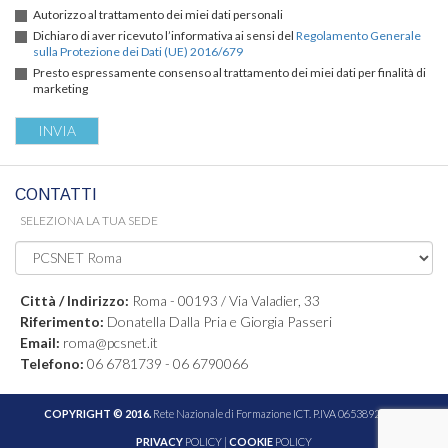
Autorizzo al trattamento dei miei dati personali
Dichiaro di aver ricevuto l’informativa ai sensi del
Regolamento Generale
sulla Protezione dei Dati (UE) 2016/679
Presto espressamente consenso al trattamento dei miei dati per finalità di
marketing
CONTATTI
SELEZIONA LA TUA SEDE
Città / Indirizzo:
Roma - 00193 / Via Valadier, 33
Riferimento:
Donatella Dalla Pria e Giorgia Passeri
Email:
roma@pcsnet.it
Telefono:
06 6781739 - 06 6790066
COPYRIGHT © 2016.
Rete Nazionale di Formazione ICT. P.IVA 06538921005
PRIVACY
POLICY |
COOKIE
POLICY