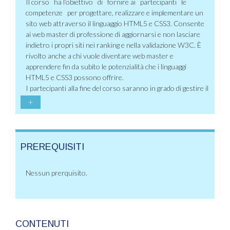
Il corso ha l’obiettivo di fornire ai partecipanti le
competenze per progettare, realizzare e implementare un
sito web attraverso il linguaggio HTML5 e CSS3. Consente
ai web master di professione di aggiornarsi e non lasciare
indietro i propri siti nei ranking e nella validazione W3C. È
rivolto anche a chi vuole diventare web master e
apprendere fin da subito le potenzialità che i linguaggi
HTML5 e CSS3 possono offrire.
I partecipanti alla fine del corso saranno in grado di gestire il
+
PREREQUISITI
Nessun prerquisito.
CONTENUTI