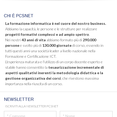
CHI È PCSNET
La formazione informatica è nel cuore del nostro business.
Abbiamo la capacità, le persone e le strutture per realizzare
progetti formativi complessi e ad ampio spettro
.
Nei nostri
43 anni di vita
abbiamo formato più di
290.000
persone
e svolto più di
130.000 giornate
di corso, essendo in
tutti questi anni una società leader a livello nazionale nella
Formazione e Certificazione ICT.
L'esperienza maturata e l'utilizzo di un corpo docente esperto e
stabile hanno consentito la
tesaurizzazione incrementale di
aspetti qualitativi inerenti la metodologia didattica e la
gestione organizzativa dei corsi
, che rivestono massima
importanza nella riuscita di un corso.
NEWSLETTER
ISCRIVITI ALLA NEWSLETTER PCSNET