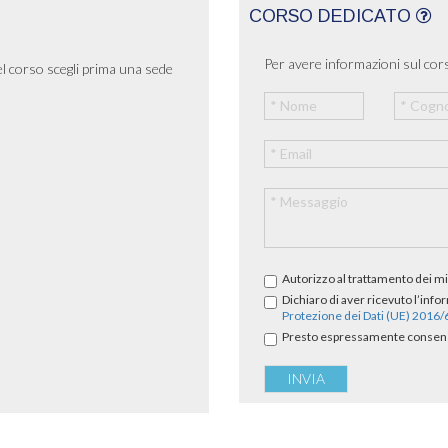
CORSO DEDICATO
Per avere informazioni sul cors
el corso scegli prima una sede
Autorizzo al trattamento dei mi
Dichiaro di aver ricevuto l’info
Protezione dei Dati (UE) 2016
Presto espressamente consenso 