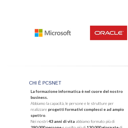
CHI È PCSNET
La formazione informatica è nel cuore del nostro
business.
Abbiamo la capacità, le persone e le strutture per
realizzare
progetti formativi complessi e ad ampio
spettro
.
Nei nostri
43 anni di vita
abbiamo formato più di
290.000 persone
e svolto più di
130.000 giornate
di