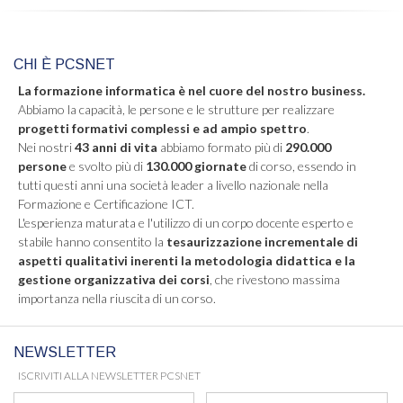
CHI È PCSNET
La formazione informatica è nel cuore del nostro business.
Abbiamo la capacità, le persone e le strutture per realizzare
progetti formativi complessi e ad ampio spettro
.
Nei nostri
43 anni di vita
abbiamo formato più di
290.000
persone
e svolto più di
130.000 giornate
di corso, essendo in
tutti questi anni una società leader a livello nazionale nella
Formazione e Certificazione ICT.
L'esperienza maturata e l'utilizzo di un corpo docente esperto e
stabile hanno consentito la
tesaurizzazione incrementale di
aspetti qualitativi inerenti la metodologia didattica e la
gestione organizzativa dei corsi
, che rivestono massima
importanza nella riuscita di un corso.
NEWSLETTER
ISCRIVITI ALLA NEWSLETTER PCSNET