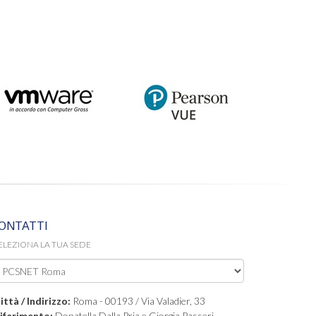
ONTATTI
ELEZIONA LA TUA SEDE
ittà / Indirizzo:
Roma - 00193 / Via Valadier, 33
iferimento:
Donatella Dalla Pria e Giorgia Passeri