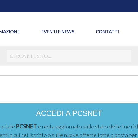
MAZIONE
EVENTI E NEWS
CONTATTI
ACCEDI A PCSNET
portale
PCSNET
e resta aggiornato sullo stato delle tue ric
enti a cui sei iscritto o sulle nuove offerte fatte a posta per 