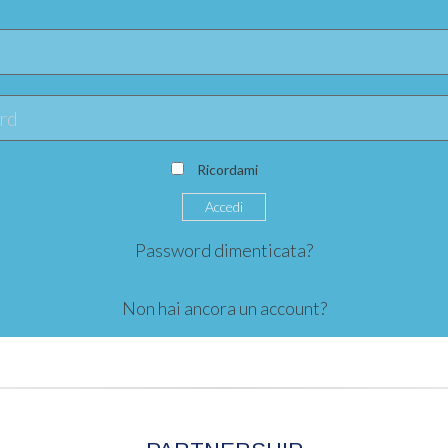
Ricordami
Password dimenticata?
Non hai ancora un account?