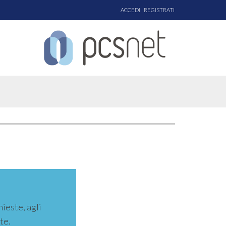
ACCEDI
|
REGISTRATI
hieste, agli
te.